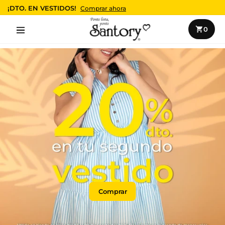
¡DTO. EN VESTIDOS!
Comprar ahora
Envío $99 · Gratis desde $499 · Cambios fáciles · Pago seguro
0
Navigation
Comprar