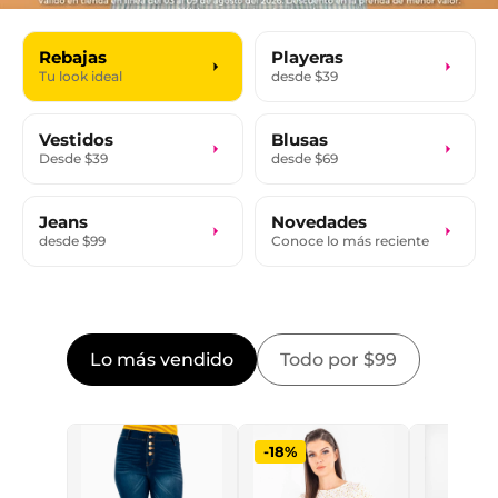
Rebajas
Playeras
Tu look ideal
desde $39
Vestidos
Blusas
Desde $39
desde $69
Jeans
Novedades
desde $99
Conoce lo más reciente
Lo más vendido
Todo por $99
-18%